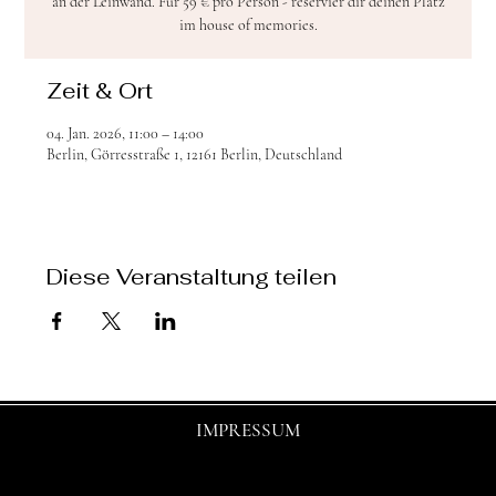
an der Leinwand. Für 59 € pro Person - reservier dir deinen Platz
im house of memories.
Zeit & Ort
04. Jan. 2026, 11:00 – 14:00
Berlin, Görresstraße 1, 12161 Berlin, Deutschland
Diese Veranstaltung teilen
IMPRESSUM
© 2025 by shasha