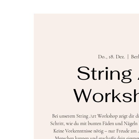
Do., 18. Dez.
  |  
Ber
String 
Works
Bei unserem String Art Workshop zeigt dir die
Schritt, wie du mit bunten Fäden und Nägeln 
Keine Vorkenntnisse nötig – nur Freude am 
Menschen kennen und erschaffe dein eigen